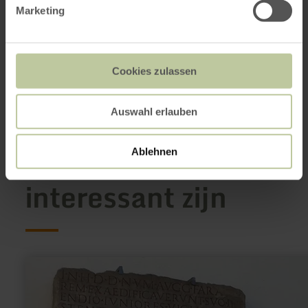
54666 Irrel
Marketing
(0049)6525-933 930
E-mail
Website
Aankomst plannen
Cookies zulassen
Op kaart weergeven
Auswahl erlauben
Dit kan ook
Ablehnen
interessant zijn
meer
informatie
over:
Archeologische
rondwandeling