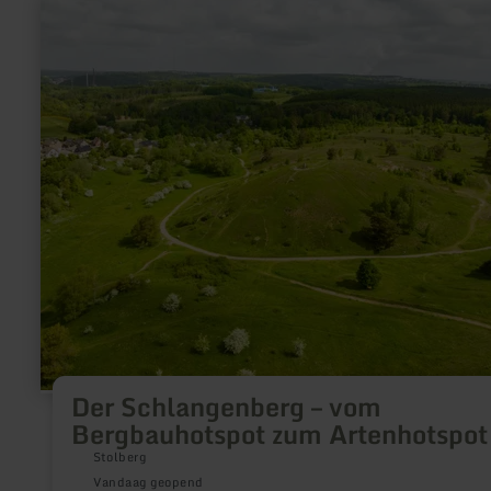
meer
informatie
over:
Der
Schlangenberg
–
vom
Bergbauhotspot
zum
Artenhotspot
Der Schlangenberg – vom
Bergbauhotspot zum Artenhotspot
Stolberg
Vandaag geopend