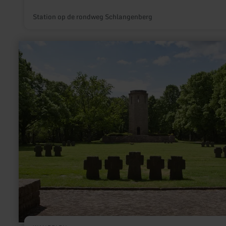
Station op de rondweg Schlangenberg
meer
informatie
over:
Wanderroute
Kolmeshöhe
-
BIT
22