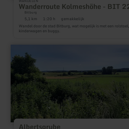
WANDELEN
Wanderroute Kolmeshöhe - BIT 2
Bitburg
5,1 km
1:20 h
gemakkelijk
Afstand:
Duur:
Moeilijkheidsgraad:
Wandel door de stad Bitburg, wat mogelijk is met een rolstoel
kinderwagen en buggy.
meer
informatie
over:
Albertsgrube
Albertsgrube