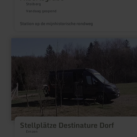
Stolberg
Vandaag geopend
Station op de mijnhistorische rondweg
meer
informatie
over:
Stellplätze
Destinature
Dorf
Stellplätze Destinature Dorf
Ernzen