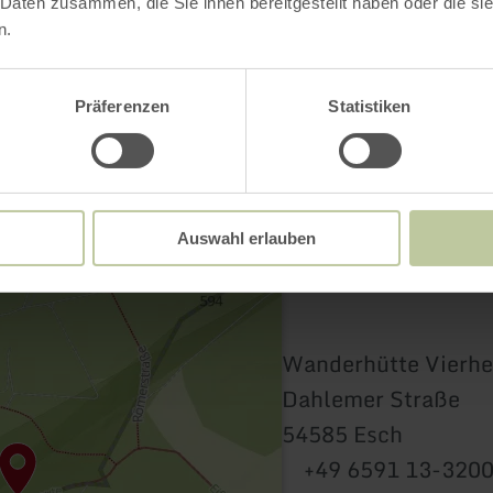
 Daten zusammen, die Sie ihnen bereitgestellt haben oder die s
n.
Präferenzen
Statistiken
Auswahl erlauben
Wanderhütte Vierhe
Dahlemer Straße
54585 Esch
+49 6591 13-320