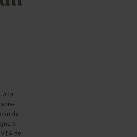
 à la
nanie-
emin de
ogne à
e VIA de