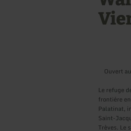
Vie
Ouvert au
Le refuge d
frontière e
Palatinat, i
Saint-Jacqu
Trèves. Le s