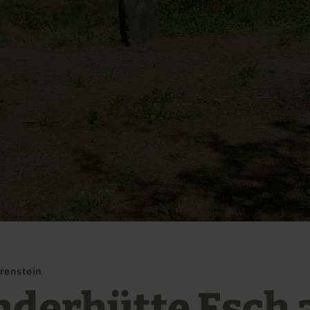
renstein
derhütte Esch