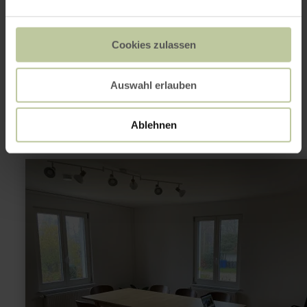
Cookies zulassen
Dit kan ook
interessant zijn
Auswahl erlauben
Ablehnen
meer
informatie
over:
Gut
Haus
Hardt