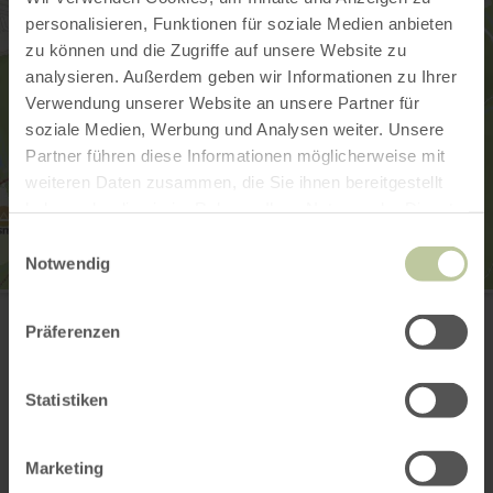
personalisieren, Funktionen für soziale Medien anbieten
zu können und die Zugriffe auf unsere Website zu
analysieren. Außerdem geben wir Informationen zu Ihrer
Verwendung unserer Website an unsere Partner für
soziale Medien, Werbung und Analysen weiter. Unsere
Partner führen diese Informationen möglicherweise mit
weiteren Daten zusammen, die Sie ihnen bereitgestellt
haben oder die sie im Rahmen Ihrer Nutzung der Dienste
gesammelt haben.
Einwilligungsauswahl
Notwendig
Tourist Information Manderscheid
Grafenstr. 21
Präferenzen
54531 Manderscheid
(0049) 6572 9989005
E-mail
Statistiken
Website
Aankomst plannen
Marketing
Op kaart weergeven