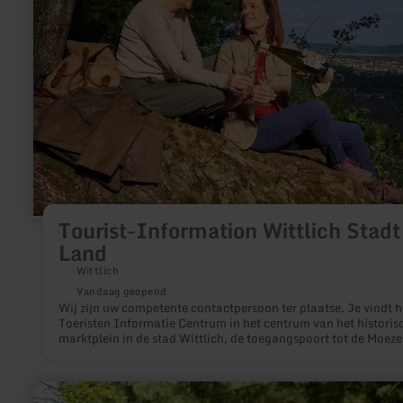
Wittlich
Stadt
&amp;
Land
Tourist-Information Wittlich Stadt
Land
Wittlich
Vandaag geopend
Wij zijn uw competente contactpersoon ter plaatse. Je vindt h
Toeristen Informatie Centrum in het centrum van het historis
marktplein in de stad Wittlich, de toegangspoort tot de Moeze
de Eifel.
meer
informatie