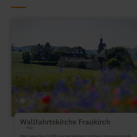
meer
informatie
over:
Wallfahrtskirche
Fraukirch
Wallfahrtskirche Fraukirch
Thür
Met meer dan 1200 jaar kerkelijke traditie is het een van de