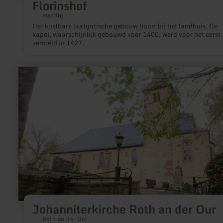
Florinshof
Mendig
Het kostbare laatgotische gebouw hoort bij het landhuis. De
kapel, waarschijnlijk gebouwd voor 1400, werd voor het eerst
vermeld in 1427.
meer
informatie
over:
Johanniterkirche
Roth
an
der
Our
Johanniterkirche Roth an der Our
Roth an der Our