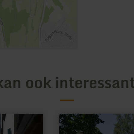
kan ook interessant
meer
informatie
over:
Katzensteine