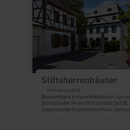
Stiftsherrenhäuser
Münstermaifeld
Benoembare kanunnikenhuizen zijn on
Stiftsstraße 34 en Stiftsstraße 26/28,
zogenaamde Doppelerkerhaus, gotisch
renaissance vakwerk erker, het oudste
stad