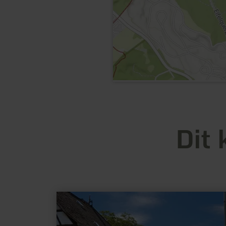
Dit 
meer
informatie
over:
Stiftsherrenhäuser