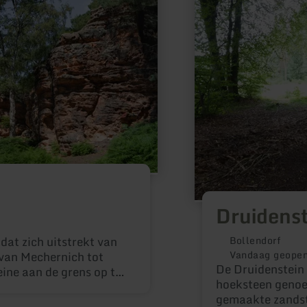
Druidenst
dat zich uitstrekt van
Bollendorf
Vandaag geope
 van Mechernich tot
De Druidenstein 
eine aan de grens op tot
hoeksteen geno
 Veybach bij Katzvey.
gemaakte zandst