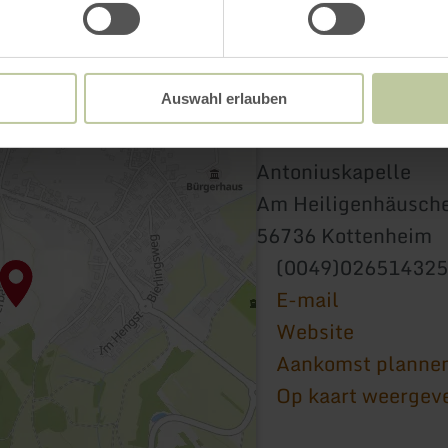
Auswahl erlauben
Antoniuskapelle
Am Heiligenhäusch
56736 Kottenheim
(0049)02651432
E-mail
Website
Aankomst planne
Op kaart weergev