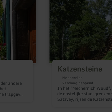
Katzensteine
Mechernich
der andere
Vandaag geopend
In het "Mechernich Woud", 
 het
de oostelijke stadsgrenzen
e trapgevel,
Satzvey, rijzen de Katzenst
 huis van de
aan de uiterwaarden van de