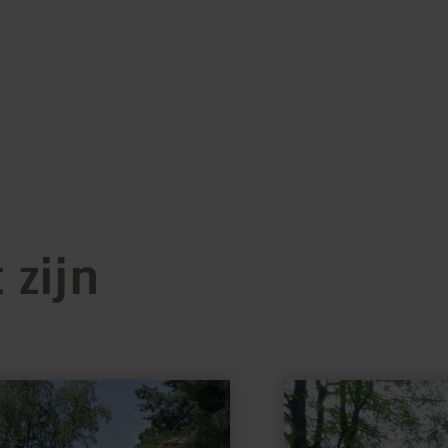
 zijn
meer
informatie
over:
Druidenstein