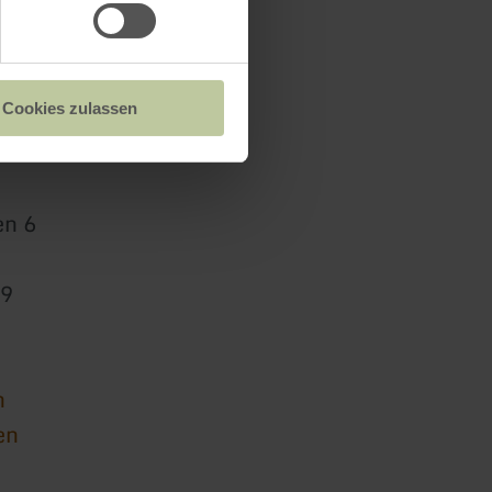
Cookies zulassen
en 6
59
n
en