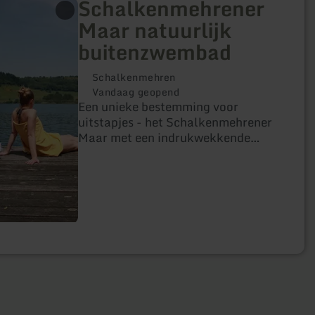
Schalkenmehrener
Maar natuurlijk
buitenzwembad
Schalkenmehren
Vandaag geopend
Een unieke bestemming voor
uitstapjes - het Schalkenmehrener
Maar met een indrukwekkende
omvang van 21 voetbalvelden trekt
bezoekers aan met een prachtig
natuurlijk buitenzwembad.