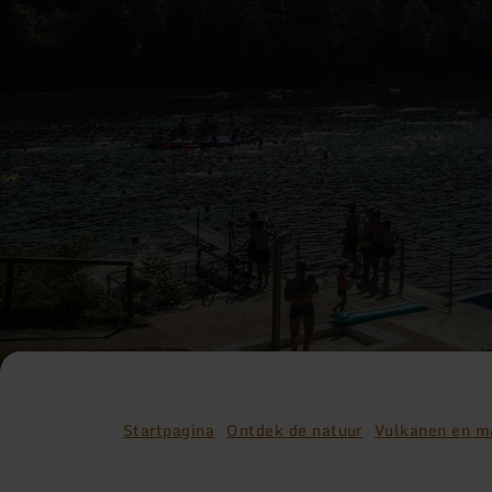
Startpagina
Ontdek de natuur
Vulkanen en m