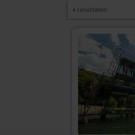
4 resultaten
meer
informatie
over:
Gemündener
Maar
natuurlijk
buitenzwembad