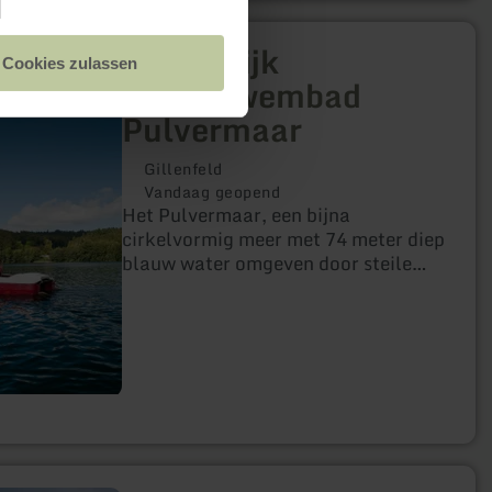
Natuurlijk
Cookies zulassen
buitenzwembad
Pulvermaar
Gillenfeld
Vandaag geopend
Het Pulvermaar, een bijna
cirkelvormig meer met 74 meter diep
blauw water omgeven door steile
hellingen en prachtige
beukenbossen, nodigt je uit om te
zwemmen in een unieke natuurlijke
omgeving.