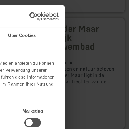
Meerfelder Maar
natuurlijk
Über Cookies
buitenzwembad
Meerfeld
Vandaag geopend
 Medien anbieten zu können
Zwemmen, vissen en natuur beleven
hrer Verwendung unserer
- het Meerfelder Maar ligt in de
 führen diese Informationen
grootste vulkaantrechter van de
ie im Rahmen Ihrer Nutzung
Eifel en is een paradijs voor
gezinnen met kinderen.
Marketing