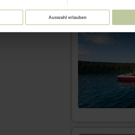
meer
Auswahl erlauben
informatie
over:
Natuurlijk
buitenzwembad
Pulvermaar