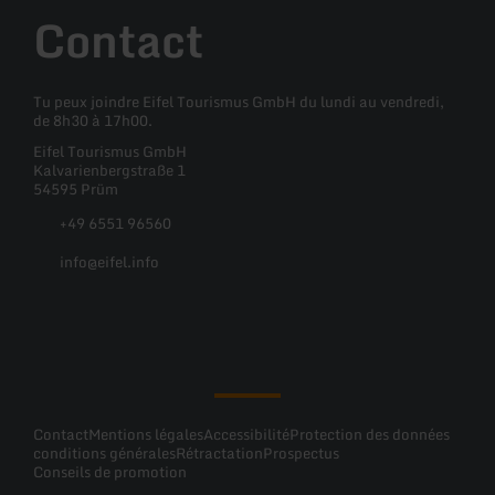
Contact
Tu peux joindre Eifel Tourismus GmbH du lundi au vendredi,
de 8h30 à 17h00.
Eifel Tourismus GmbH
Kalvarienbergstraße 1
54595 Prüm
+49 6551 96560
info@eifel.info
Facebook
Instagram
Pinterest
YouTube
Contact
Mentions légales
Accessibilité
Protection des données
conditions générales
Rétractation
Prospectus
Conseils de promotion