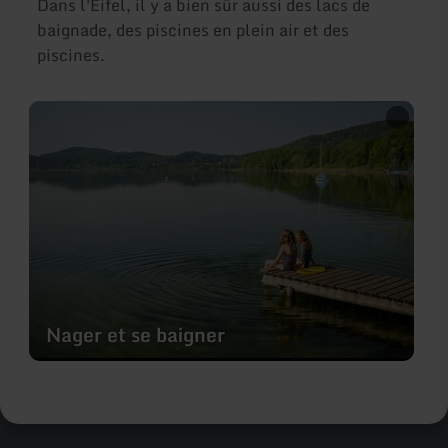
Dans l'Eifel, il y a bien sûr aussi des lacs de
baignade, des piscines en plein air et des
piscines.
en
savoir
plus
sur
:
Nager
et
se
baigner
Nager et se baigner