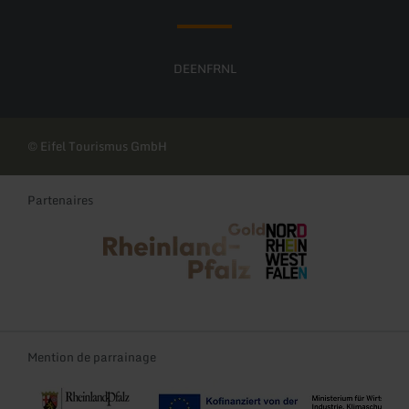
DE
EN
FR
NL
© Eifel Tourismus GmbH
Partenaires
Rheinland-Pfalz Tourismus
NRW Tourismus
Mention de parrainage
Re-Start und Transformation der Tourismusregionen Rheinland-Pf
EFRE-TDII