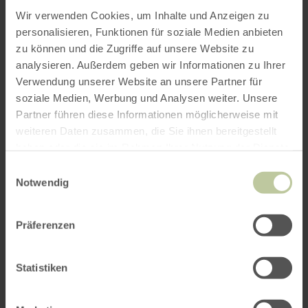
Wir verwenden Cookies, um Inhalte und Anzeigen zu
Piscine naturelle en plein
personalisieren, Funktionen für soziale Medien anbieten
en
savoir
air Meerfelder Maar
zu können und die Zugriffe auf unsere Website zu
plus
analysieren. Außerdem geben wir Informationen zu Ihrer
sur
Meerfeld
:
Verwendung unserer Website an unsere Partner für
Ouvert aujourd'hui
Piscine
Baignade, pêche et découverte de la nature -
soziale Medien, Werbung und Analysen weiter. Unsere
naturelle
le Meerfelder Maar se trouve dans le plus
en
Partner führen diese Informationen möglicherweise mit
grand entonnoir volcanique de l'Eifel et est
plein
weiteren Daten zusammen, die Sie ihnen bereitgestellt
un paradis pour les familles avec enfants.
air
Meerfelder
haben oder die sie im Rahmen Ihrer Nutzung der Dienste
Maar
gesammelt haben.
Einwilligungsauswahl
Notwendig
Präferenzen
Statistiken
Piscine naturelle en plein
en
savoir
air Pulvermaar
plus