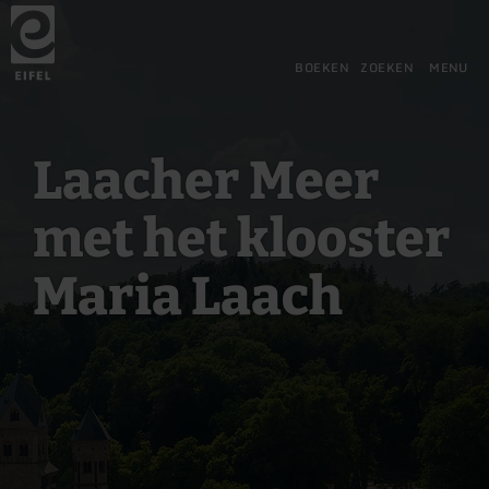
Terug
Ga naar de hoofdinhoud
Ga naar de zoekfunctie
Ga naar de hoofdnavigatie
Ga naar de voettekst
naar
de
startpagina
BOEKEN
ZOEKEN
MENU
Laacher Meer
met het klooster
Maria Laach