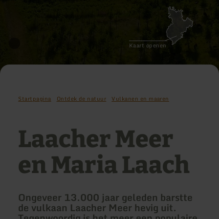
Kaart openen
Startpagina
Ontdek de natuur
Vulkanen en maaren
Laacher Meer
en Maria Laach
Ongeveer 13.000 jaar geleden barstte
de vulkaan Laacher Meer hevig uit.
Tegenwoordig is het meer een populaire