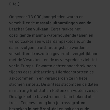
Eifel).
Ongeveer 13.000 jaar geleden waren er
verschillende
massale uitbarstingen van de
Laacher See vulkaan
. Eerst raakte het
opstijgende magma waterhoudende lagen en
veroorzaakte een waterdampexplosie. In de
daaropvolgende uitbarstingsfase werden er
verschillende aszuilen gevormd - vergelijkbaar
met de Vesuvius - en de as verspreidde zich tot
ver in Europa. Er waren echter onderbrekingen
tijdens deze uitbarsting. Hierdoor stortten de
askolommen in en veranderden ze in hete
stromen sintels. De sintels stroomden de dalen
in richting Brohltal en Pellenz en vulden ze op.
De afgekoelde lavastromen staan bekend als
trass. Tegenwoordig kun je
trass-grotten
bezoeken
in het Brohl-dal
en ook een oude