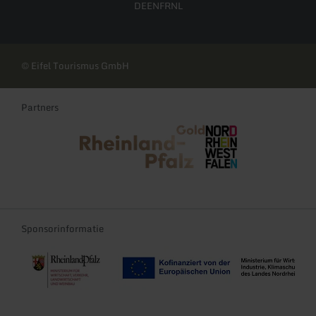
DE
EN
FR
NL
© Eifel Tourismus GmbH
Partners
Rheinland-Pfalz Tourismus
NRW Tourismus
Sponsorinformatie
Re-Start und Transformation der Tourismusregionen Rheinland-Pf
EFRE-TDII