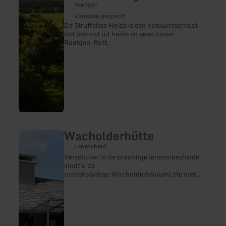
Struffelt
Roetgen
Heide
Vandaag geopend
-
De Struffeltse Heide is een natuurreservaat
Naturschutzgebiet
dat bestaat uit heide en veen boven
Roetgen-Rott.
Wacholderhütte
meer
informatie
Langscheid
over:
Verscholen in de prachtige jeneverbesheide
Wacholderhütte
vindt u de
rustieke&nbsp;Wacholderh&uuml;tte met
een prachtig uitzicht. Van hieruit heeft u vele
prachtige wandelmogelijkheden te voet,
waaronder de droompaden en het kleine
droompad. De gezellige gastenkamer en het
zomerterras nodigen uit om na een
wandeling te blijven hangen bij een vers