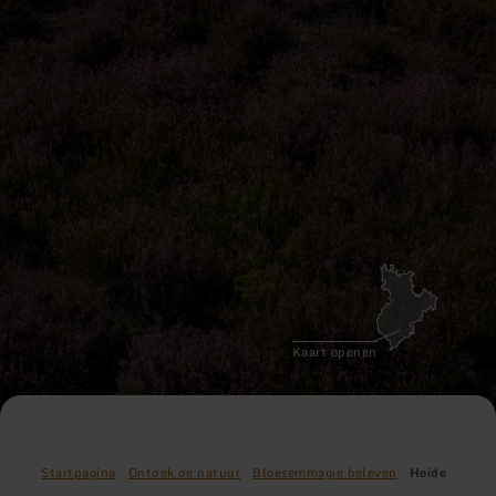
Kaart openen
Startpagina
Ontdek de natuur
Bloesemmagie beleven
Heide