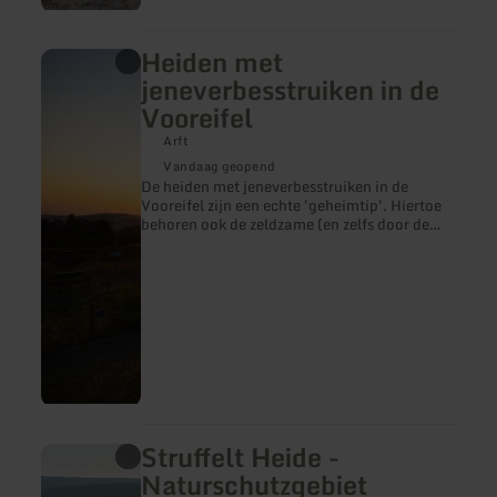
Heiden met
meer
informatie
jeneverbesstruiken in de
over:
Vooreifel
Heiden
met
Arft
jeneverbesstruiken
in
Vandaag geopend
de
De heiden met jeneverbesstruiken in de
Vooreifel
Vooreifel zijn een echte 'geheimtip'. Hiertoe
behoren ook de zeldzame (en zelfs door de
Europese wet bijzonder beschermde) soorten
jeneverbesstruik-heiden uit de Oost-Eifel.
Struffelt Heide -
meer
informatie
Naturschutzgebiet
over: