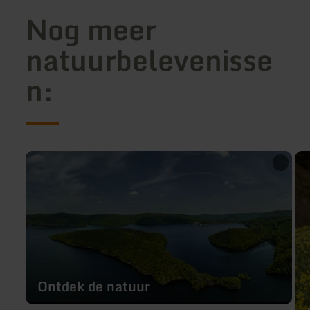
Nog meer
natuurbelevenisse
n:
meer
me
informatie
inf
over:
ove
Ontdek
Len
de
natuur
Ontdek de natuur