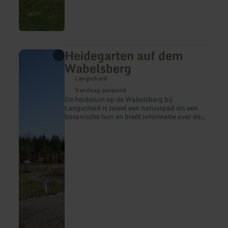
Heidegarten auf dem
meer
informatie
Wabelsberg
over:
Heidegarten
Langscheid
auf
Vandaag geopend
dem
De heidetuin op de Wabelsberg bij
Wabelsberg
Langscheid is zowel een natuurpad als een
botanische tuin en biedt informatie over de
karakteristieke plantensoorten van de heide.