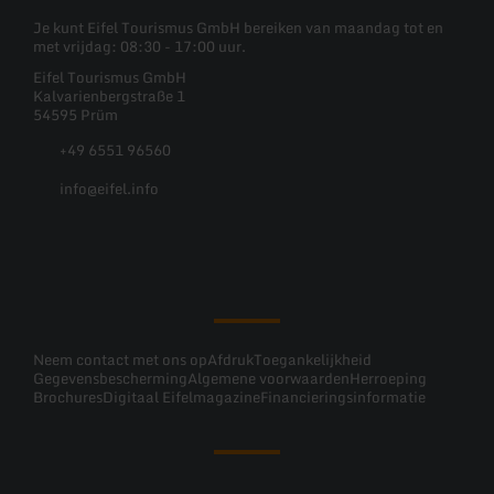
Je kunt Eifel Tourismus GmbH bereiken van maandag tot en
met vrijdag: 08:30 - 17:00 uur.
Eifel Tourismus GmbH
Kalvarienbergstraße 1
54595 Prüm
+49 6551 96560
info@eifel.info
Facebook
Instagram
Pinterest
YouTube
Neem contact met ons op
Afdruk
Toegankelijkheid
Gegevensbescherming
Algemene voorwaarden
Herroeping
Brochures
Digitaal Eifelmagazine
Financieringsinformatie