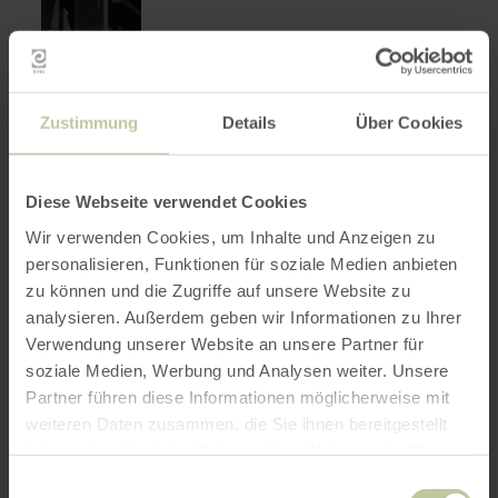
getapt biertje en rustieke gerechten.De hut
staat ook bekend om zijn grote keuze aan
zelfgemaakte taarten en cakes.
Zustimmung
Details
Über Cookies
Diese Webseite verwendet Cookies
Wandelen naar de heide
meer
Wir verwenden Cookies, um Inhalte und Anzeigen zu
informatie
personalisieren, Funktionen für soziale Medien anbieten
over:
meer informatie
Wandelen
zu können und die Zugriffe auf unsere Website zu
naar
analysieren. Außerdem geben wir Informationen zu Ihrer
de
heide
Verwendung unserer Website an unsere Partner für
soziale Medien, Werbung und Analysen weiter. Unsere
Partner führen diese Informationen möglicherweise mit
weiteren Daten zusammen, die Sie ihnen bereitgestellt
haben oder die sie im Rahmen Ihrer Nutzung der Dienste
gesammelt haben.
Einwilligungsauswahl