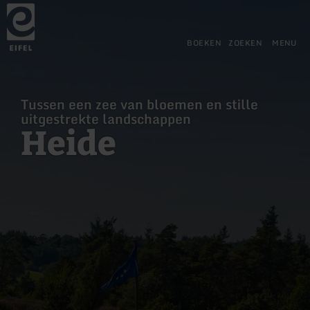
Terug
Ga naar de hoofdinhoud
Ga naar de zoekfunctie
Ga naar de hoofdnavigatie
Ga naar de voettekst
naar
de
startpagina
BOEKEN
ZOEKEN
MENU
Tussen een zee van bloemen en stille
uitgestrekte landschappen
Heide