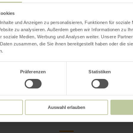
Cookies
Gemeinde Blanken
nhalte und Anzeigen zu personalisieren, Funktionen für soziale
Rathausplatz 16
Website zu analysieren. Außerdem geben wir Informationen zu I
53945 Blankenheim
r soziale Medien, Werbung und Analysen weiter. Unsere Partner
 Daten zusammen, die Sie ihnen bereitgestellt haben oder die s
(0049) 2449 8722
n.
E-mail
Aankomst planne
Präferenzen
Statistiken
Op kaart weergev
kan ook interessant
Auswahl erlauben