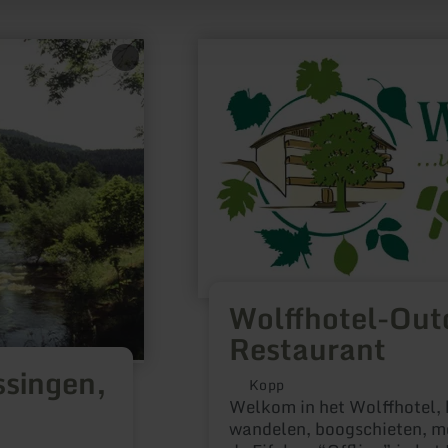
meer
informatie
over:
Wolffhotel-
Outdoorhotel-
Restaurant
Wolffhotel-Out
Restaurant
ssingen,
Kopp
Welkom in het Wolffhotel, 
wandelen, boogschieten, mot