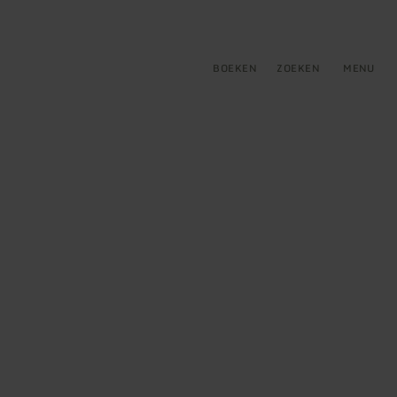
tie
BOEKEN
ZOEKEN
MENU