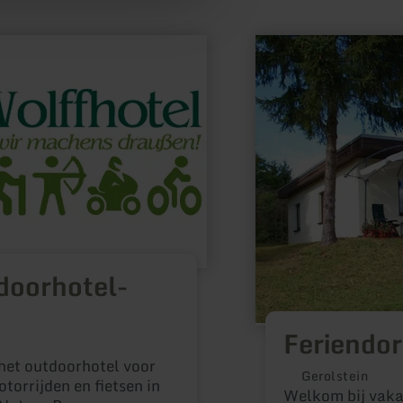
meer
informatie
over:
Feriendorf
Felsenhof
doorhotel-
Feriendor
het outdoorhotel voor
Gerolstein
orrijden en fietsen in
Welkom bij vaka