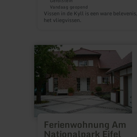
Gerolstein
Vandaag geopend
Vissen in de Kyll is een ware belevenis
het vliegvissen.
meer
informatie
over:
Ferienwohnung
Am
Nationalpark
Eifel
Ferienwohnung Am
Nationalpark Eifel