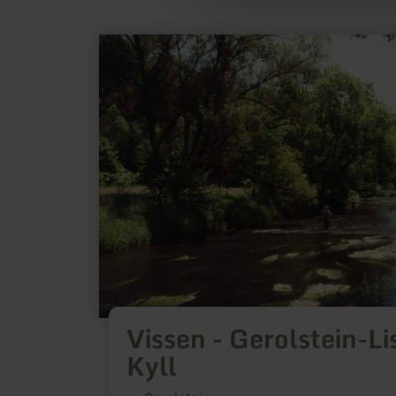
meer
informatie
over:
Vissen
-
Gerolstein-
Lissingen,
Kyll
Vissen - Gerolstein-Li
Kyll