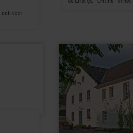
de Eifel ga “Offline” in het
Outdoorhotel, Onvergetelijke uren in het
, ook voor
authentieke bos Bijna eind
kleine, typisch Eifelse dor
zonder twijfel bij. En missc
een schuilplaats waar u g
tegenkomt, omdat u rust e
verlangt u naar ongerepte 
meer
informatie
isolatie om de hectiek van h
over:
vergeten? Wat de reden ook
Landhaus
Theis
Wolffhotel bent u aan het j
dagen diep adem te halen i
van de Eifel, tijdens het w
op romantische bospaden, l
open plekken en mysterieuz
ook activiteiten verdrijven 
helemaal volgens ons mott
Bij ons vindt u ook outdoor 
wandelen, boogschieten me
boogscholen, motorrijden 
kleine en kleinste wegen doo