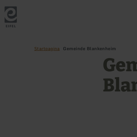
Terug
naar
de
startpagina
Startpagina
Gemeinde Blankenheim
Gem
Bla