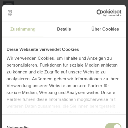
Mijn
loca
bepa
Plaats zoeken
Filter openen
INTERACTIEVE KAART
Zustimmung
Details
Über Cookies
Diese Webseite verwendet Cookies
Wir verwenden Cookies, um Inhalte und Anzeigen zu
personalisieren, Funktionen für soziale Medien anbieten
zu können und die Zugriffe auf unsere Website zu
analysieren. Außerdem geben wir Informationen zu Ihrer
Verwendung unserer Website an unsere Partner für
soziale Medien, Werbung und Analysen weiter. Unsere
Partner führen diese Informationen möglicherweise mit
weiteren Daten zusammen, die Sie ihnen bereitgestellt
haben oder die sie im Rahmen Ihrer Nutzung der Dienste
gesammelt haben.
Einwilligungsauswahl
Notwendig