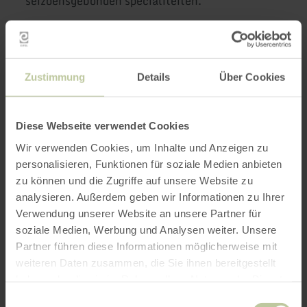
seizoensgebonden specialiteiten.
Meer informatie
Zustimmung
Details
Über Cookies
Diese Webseite verwendet Cookies
Openingstijden
Wir verwenden Cookies, um Inhalte und Anzeigen zu
personalisieren, Funktionen für soziale Medien anbieten
Kenmerken / bijzonderheden
zu können und die Zugriffe auf unsere Website zu
analysieren. Außerdem geben wir Informationen zu Ihrer
Categorieën
Verwendung unserer Website an unsere Partner für
soziale Medien, Werbung und Analysen weiter. Unsere
Aantal zitplaatsen
Partner führen diese Informationen möglicherweise mit
weiteren Daten zusammen, die Sie ihnen bereitgestellt
haben oder die sie im Rahmen Ihrer Nutzung der Dienste
gesammelt haben.
Einwilligungsauswahl