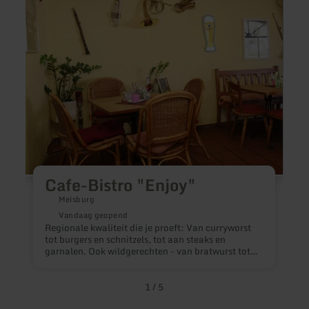
Bistro
Klein
"Enjoy"
Ausze
Cafe-Bistro "Enjoy"
Meisburg
Vandaag geopend
Regionale kwaliteit die je proeft: Van curryworst
C
tot burgers en schnitzels, tot aan steaks en
z
garnalen. Ook wildgerechten - van bratwurst tot
B
hertensteak - en vegetarische en veganistische
specialiteiten staan op het menu. De ingrediënten
komen, waar mogelijk, uit de plaatselijke regio.
1
/
5