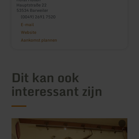
Hauptstraße 22
53534 Barweiler
(0049) 2691 7520
E-mail
Website
Aankomst plannen
Dit kan ook
interessant zijn
meer
meer
informatie
inform
over:
over:
Cafe-
Café