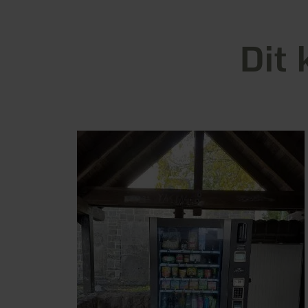
Dit 
meer
informatie
over:
Versorgungsautomat
in
St.
Johann