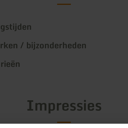
gstijden
ken / bijzonderheden
rieën
Impressies