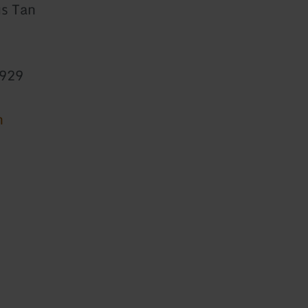
us Tan
0929
n