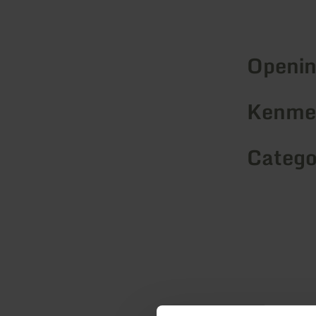
Openin
Kenmer
Catego