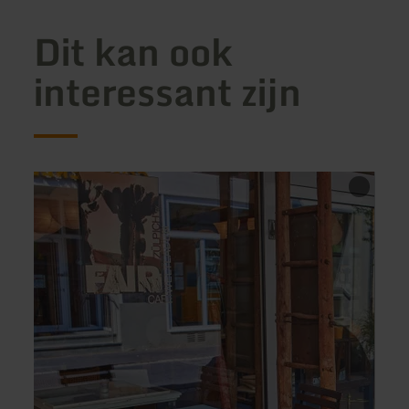
Dit kan ook
interessant zijn
meer
meer
informatie
inform
over:
over:
FairCafé
Resta
Burg
Bolle