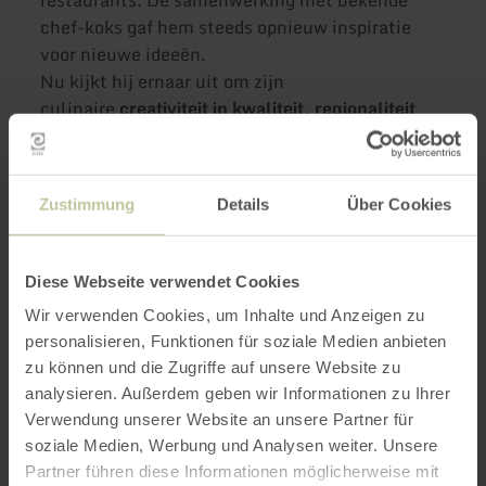
chef-koks gaf hem steeds opnieuw inspiratie
voor nieuwe ideeën.
Nu kijkt hij ernaar uit om zijn
culinaire
creativiteit in kwaliteit, regionaliteit
en duurzaamheid
met traditionele en
internationale gerechten in
onze menukaart te verwerken.
Zustimmung
Details
Über Cookies
Meer informatie
Diese Webseite verwendet Cookies
Wir verwenden Cookies, um Inhalte und Anzeigen zu
personalisieren, Funktionen für soziale Medien anbieten
zu können und die Zugriffe auf unsere Website zu
analysieren. Außerdem geben wir Informationen zu Ihrer
Openingstijden
Verwendung unserer Website an unsere Partner für
soziale Medien, Werbung und Analysen weiter. Unsere
Kenmerken / bijzonderheden
Partner führen diese Informationen möglicherweise mit