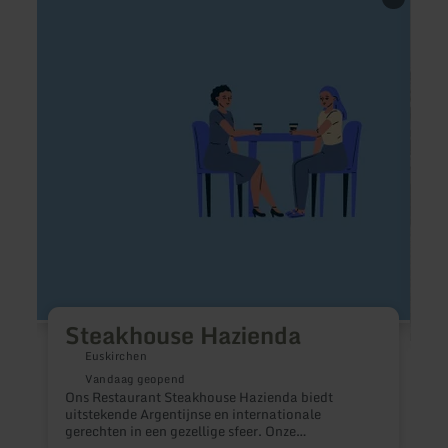
informatie
inform
over:
over:
Steakhouse
Maxim
Hazienda
Kiosk
&amp
Café
Bitbu
Steakhouse Hazienda
Euskirchen
Vandaag geopend
Ons Restaurant Steakhouse Hazienda biedt
uitstekende Argentijnse en internationale
gerechten in een gezellige sfeer. Onze
specialiteiten: Argentijnse Angus biefstuk van de