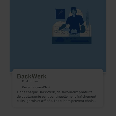
BackWerk
Café/
Kyll
´s
Backs
BackWerk
Euskirchen
Ouvert aujourd'hui
Dans chaque BackWerk, de savoureux produits
de boulangerie sont continuellement fraîchement
U
cuits, garnis et affinés. Les clients peuvent choisir
g
parmi plus de 100 produits délicieux.
p
p