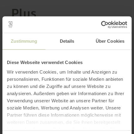
Plus
d'informations
Zustimmung
Details
Über Cookies
Heures d'ouverture
Diese Webseite verwendet Cookies
Wir verwenden Cookies, um Inhalte und Anzeigen zu
Caractéristiques / Particularités
personalisieren, Funktionen für soziale Medien anbieten
zu können und die Zugriffe auf unsere Website zu
Catégories
analysieren. Außerdem geben wir Informationen zu Ihrer
Verwendung unserer Website an unsere Partner für
soziale Medien, Werbung und Analysen weiter. Unsere
Impressions
Partner führen diese Informationen möglicherweise mit
weiteren Daten zusammen, die Sie ihnen bereitgestellt
haben oder die sie im Rahmen Ihrer Nutzung der Dienste