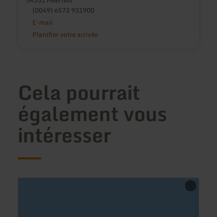
(0049) 6572 931900
E-mail
Planifier votre arrivée
Cela pourrait
également vous
intéresser
en
en
savoir
savoir
plus
plus
sur
sur
:
: