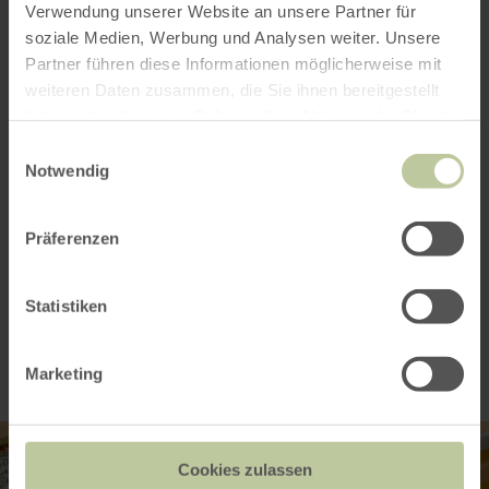
Verwendung unserer Website an unsere Partner für
soziale Medien, Werbung und Analysen weiter. Unsere
Openingstijden
Partner führen diese Informationen möglicherweise mit
weiteren Daten zusammen, die Sie ihnen bereitgestellt
Kenmerken / bijzonderheden
haben oder die sie im Rahmen Ihrer Nutzung der Dienste
gesammelt haben.
Einwilligungsauswahl
Categorieën
Notwendig
Aantal zitplaatsen
Präferenzen
Impressies
Statistiken
Marketing
Cookies zulassen