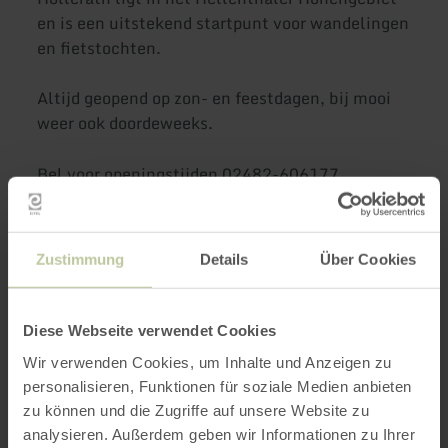
en is een uitstekend startpunt voor wandelingen
en fietstochten.
Altijd geopend op zon- en feestdagen, bij mooi
weer ook doordeweeks.
Bel voor openingstijden 02482-606177
Informatie zonder garantie
Zustimmung
Details
Über Cookies
Diese Webseite verwendet Cookies
Meer informatie
Wir verwenden Cookies, um Inhalte und Anzeigen zu
personalisieren, Funktionen für soziale Medien anbieten
zu können und die Zugriffe auf unsere Website zu
analysieren. Außerdem geben wir Informationen zu Ihrer