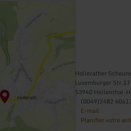
Hollerather Scheun
Luxemburger Str.17
53940 Hellenthal-H
(0049)2482 6061
E-mail
Planifier votre arr