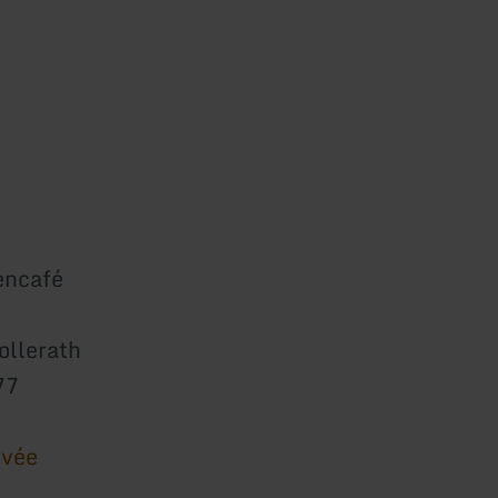
encafé
ollerath
77
ivée