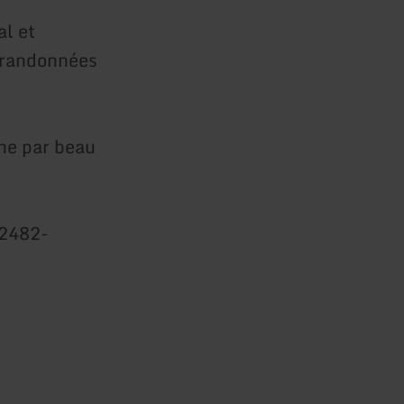
al et
s randonnées
ine par beau
02482-