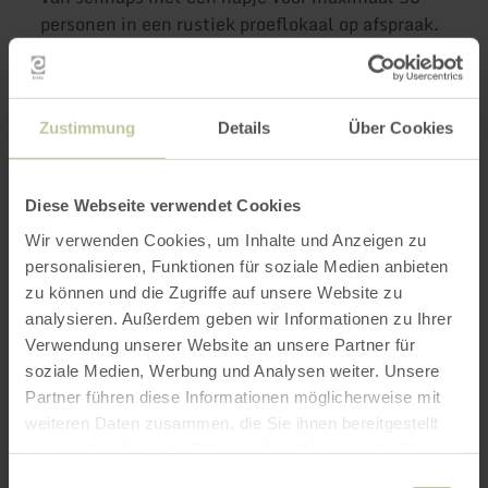
personen in een rustiek proeflokaal op afspraak.
Meer informatie
Zustimmung
Details
Über Cookies
Diese Webseite verwendet Cookies
Openingstijden
Wir verwenden Cookies, um Inhalte und Anzeigen zu
personalisieren, Funktionen für soziale Medien anbieten
Kenmerken / bijzonderheden
zu können und die Zugriffe auf unsere Website zu
analysieren. Außerdem geben wir Informationen zu Ihrer
Categorieën
Verwendung unserer Website an unsere Partner für
soziale Medien, Werbung und Analysen weiter. Unsere
Partner führen diese Informationen möglicherweise mit
weiteren Daten zusammen, die Sie ihnen bereitgestellt
Impressies
haben oder die sie im Rahmen Ihrer Nutzung der Dienste
gesammelt haben.
Einwilligungsauswahl