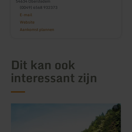
54634 Oberstedem
(0049) 6568 932373
E-mail
Website
Aankomst plannen
Dit kan ook
interessant zijn
meer
meer
informatie
inform
over:
over:
Gunderath
Ortsg
Ansc