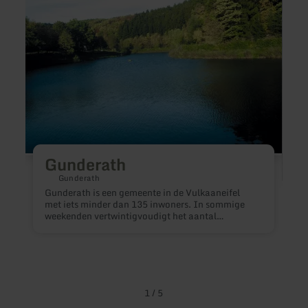
Gunderath
Gunderath
Gunderath is een gemeente in de Vulkaaneifel
met iets minder dan 135 inwoners. In sommige
weekenden vertwintigvoudigt het aantal
inwoners. Dit komt door het dorp in het dorp.
D
i
i
gel
g
o
1
/
5
M