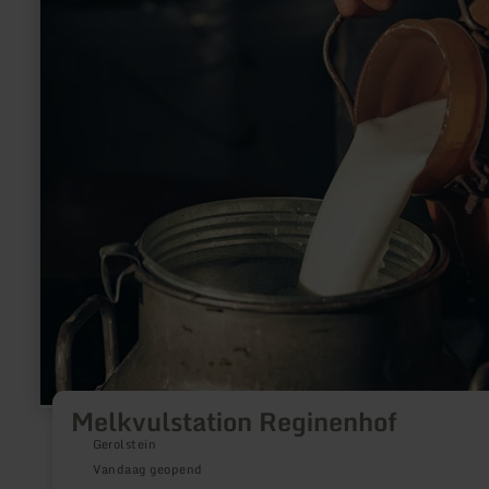
over:
Melkvulstation
Reginenhof
Melkvulstation Reginenhof
Gerolstein
Vandaag geopend