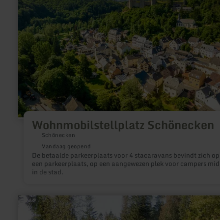
Wohnmobilstellplatz Schönecken
Schönecken
Vandaag geopend
De betaalde parkeerplaats voor 4 stacaravans bevindt zich op
een parkeerplaats, op een aangewezen plek voor campers mi
in de stad.
meer
informatie
over: