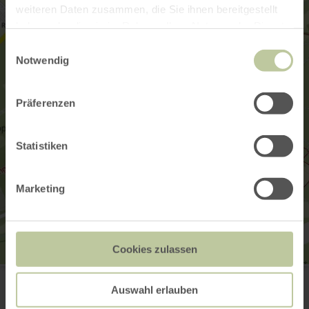
weiteren Daten zusammen, die Sie ihnen bereitgestellt
haben oder die sie im Rahmen Ihrer Nutzung der Dienste
gesammelt haben.
Einwilligungsauswahl
Notwendig
Präferenzen
Statistiken
Marketing
Cookies zulassen
Rureifel Tourismus GmbH
Simonskall 2
Auswahl erlauben
52393 Hürtgenwald-Simonskall