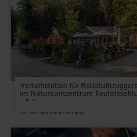
Verleihstation
für
Rollstuhlzuggeräte
im
Naturparkzentrum
Teufelsschlucht
Verleihstation für Rollstuhlzugger
im Naturparkzentrum Teufelsschl
Ernzen
Verken de natuur zonder barrières.
meer
informatie