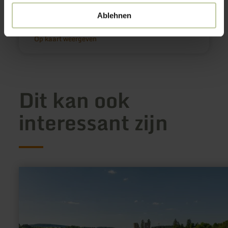
+49 2473 55205 95
E-mail
Ablehnen
Aankomst plannen
Op kaart weergeven
Dit kan ook
interessant zijn
meer
informatie
over:
Wohnmobilstellplatz
Schönecken