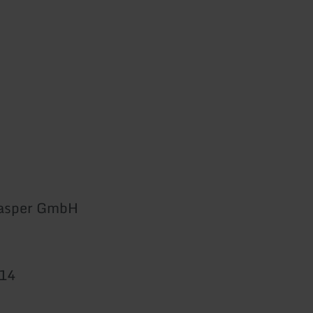
 Gasper GmbH
814