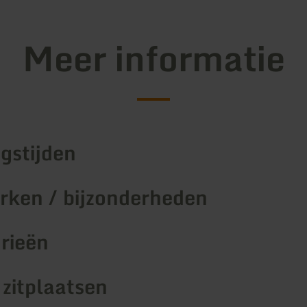
Meer informatie
gstijden
ken / bijzonderheden
rieën
 zitplaatsen