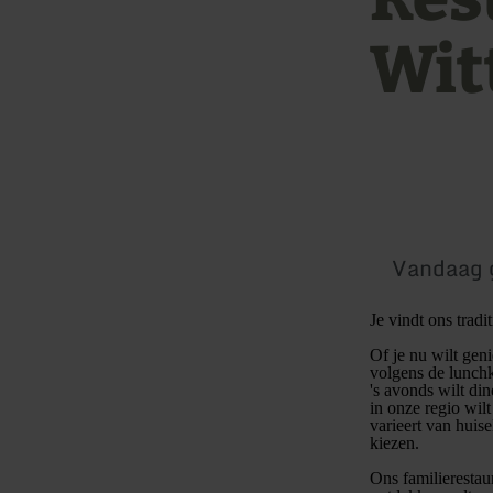
Wit
Vandaag 
Je vindt ons trad
Of je nu wilt gen
volgens de lunchk
's avonds wilt din
in onze regio wil
varieert van huise
kiezen.
Ons familierestaur