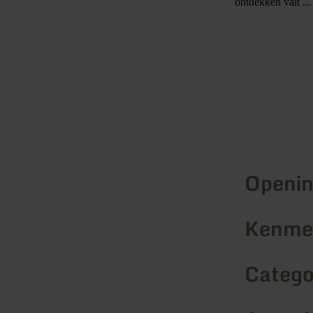
ontdekken valt ..
Openin
Kenmer
Catego