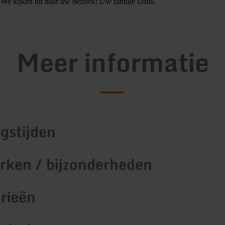
. We kijken uit naar uw bezoek! Uw familie Daus.
Meer informatie
gstijden
ken / bijzonderheden
rieën