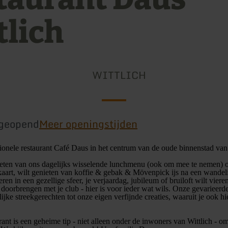
tlich
WITTLICH
geopend
Meer openingstijden
itionele restaurant Café Daus in het centrum van de oude binnenstad van 
ieten van ons dagelijks wisselende lunchmenu (ook om mee te nemen) o
aart, wilt genieten van koffie & gebak & Mövenpick ijs na een wandeli
eren in een gezellige sfeer, je verjaardag, jubileum of bruiloft wilt vie
t doorbrengen met je club - hier is voor ieder wat wils. Onze gevarieer
lijke streekgerechten tot onze eigen verfijnde creaties, waaruit je ook hi
ant is een geheime tip - niet alleen onder de inwoners van Wittlich - om