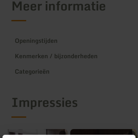
Meer informatie
Openingstijden
Kenmerken / bijzonderheden
Categorieën
Impressies