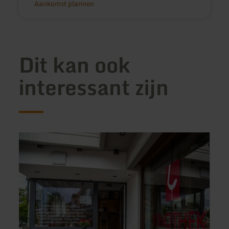
Aankomst plannen
Dit kan ook
interessant zijn
meer
meer
informatie
inform
over:
over:
Vinothek
Flame
Kragemann
-
Burge
&amp
Steak