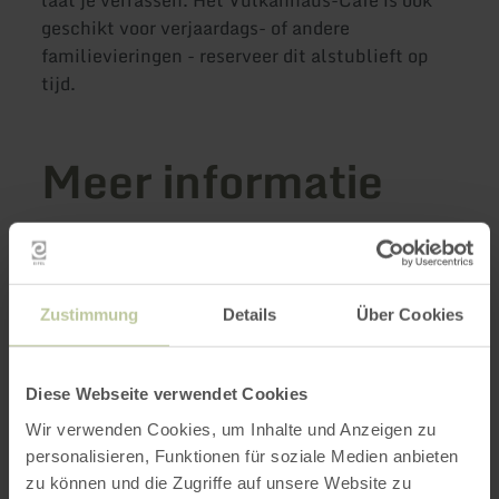
laat je verrassen. Het Vulkanhaus-Café is ook
geschikt voor verjaardags- of andere
familievieringen - reserveer dit alstublieft op
tijd.
Meer informatie
Openingstijden
Zustimmung
Details
Über Cookies
Kenmerken / bijzonderheden
Diese Webseite verwendet Cookies
Categorieën
Wir verwenden Cookies, um Inhalte und Anzeigen zu
personalisieren, Funktionen für soziale Medien anbieten
Aantal zitplaatsen
zu können und die Zugriffe auf unsere Website zu