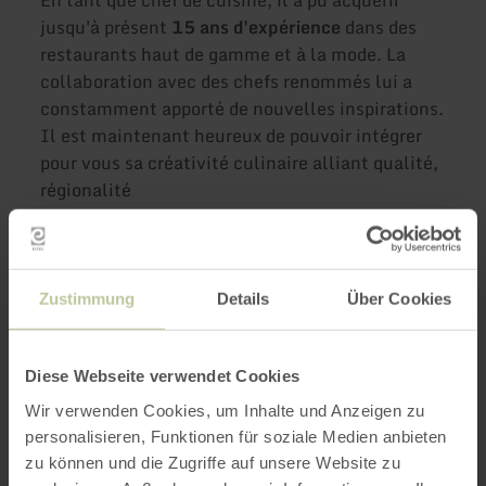
jusqu'à présent
15 ans d'expérience
dans des
restaurants haut de gamme et à la mode. La
collaboration avec des chefs renommés lui a
constamment apporté de nouvelles inspirations.
Il est maintenant heureux de pouvoir intégrer
pour vous sa créativité culinaire alliant qualité,
régionalité
et durabilité
avec des plats traditionnels et
internationaux dans
notre carte des menus.
Zustimmung
Details
Über Cookies
Plus
Diese Webseite verwendet Cookies
d'informations
Wir verwenden Cookies, um Inhalte und Anzeigen zu
personalisieren, Funktionen für soziale Medien anbieten
zu können und die Zugriffe auf unsere Website zu