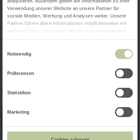
analysieren. Außerdem geben wir Informationen zu Ihrer
Verwendung unserer Website an unsere Partner für
Heures d'ouverture
soziale Medien, Werbung und Analysen weiter. Unsere
Partner führen diese Informationen möglicherweise mit
Caractéristiques / Particularités
weiteren Daten zusammen, die Sie ihnen bereitgestellt
haben oder die sie im Rahmen Ihrer Nutzung der Dienste
Catégories
gesammelt haben.
Einwilligungsauswahl
Notwendig
Impressions
Präferenzen
Statistiken
Marketing
Cookies zulassen