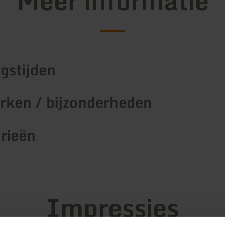
Meer informatie
gstijden
ken / bijzonderheden
rieën
Impressies