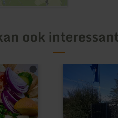
kan ook interessant
meer
informatie
over:
Winzerhofcafé
Görgen
Platten