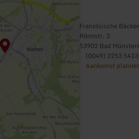
Französische Bäcke
Rönnstr. 3
53902 Bad Münstere
(0049) 2253 541
Aankomst planne