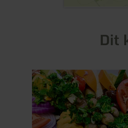
Dit 
meer
informatie
over:
Gastwirtschaft
"Zur
Post"