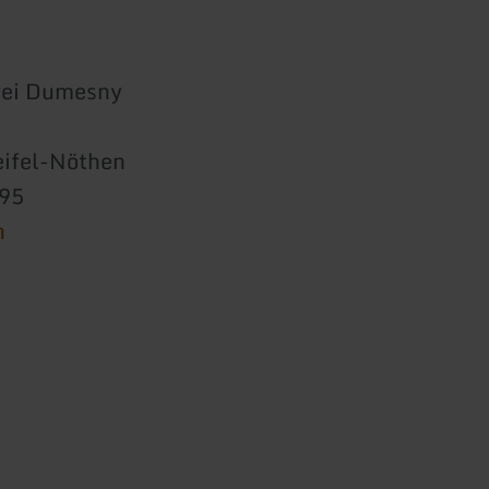
rei Dumesny
ifel-Nöthen
395
n