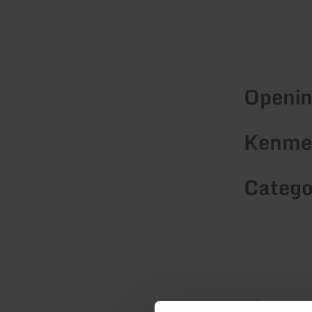
Openin
Kenmer
Catego