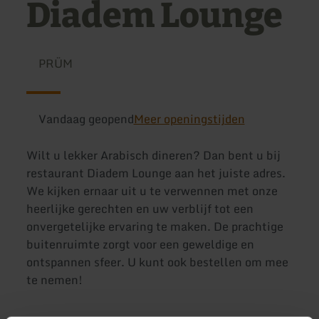
Diadem Lounge
PRÜM
Vandaag geopend
Meer openingstijden
Wilt u lekker Arabisch dineren? Dan bent u bij
restaurant Diadem Lounge aan het juiste adres.
We kijken ernaar uit u te verwennen met onze
heerlijke gerechten en uw verblijf tot een
onvergetelijke ervaring te maken. De prachtige
buitenruimte zorgt voor een geweldige en
ontspannen sfeer. U kunt ook bestellen om mee
te nemen!