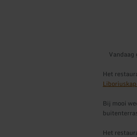
Vandaag 
Het restaur
Liboriuska
Bij mooi we
buitenterra
Het restaur