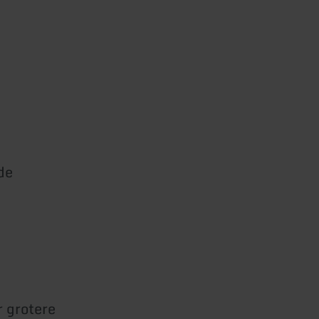
de
r grotere