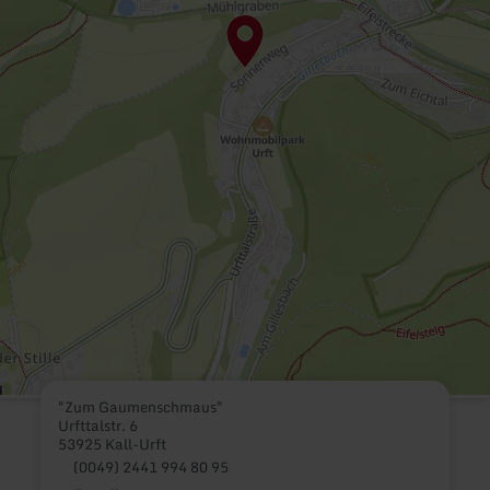
"Zum Gaumenschmaus"
Urfttalstr. 6
53925 Kall-Urft
(0049) 2441 994 80 95