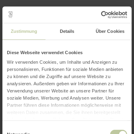
Meer informatie
Zustimmung
Details
Über Cookies
Openingstijden
Diese Webseite verwendet Cookies
Wir verwenden Cookies, um Inhalte und Anzeigen zu
Kenmerken / bijzonderheden
personalisieren, Funktionen für soziale Medien anbieten
zu können und die Zugriffe auf unsere Website zu
Categorieën
analysieren. Außerdem geben wir Informationen zu Ihrer
Verwendung unserer Website an unsere Partner für
soziale Medien, Werbung und Analysen weiter. Unsere
Partner führen diese Informationen möglicherweise mit
Impressies
weiteren Daten zusammen, die Sie ihnen bereitgestellt
haben oder die sie im Rahmen Ihrer Nutzung der Dienste
gesammelt haben.
Einwilligungsauswahl