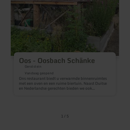
rond
Oberw
W
Oos - Oosbach Schänke
Gerolstein
Vandaag geopend
Ons restaurant biedt u verwarmde binnenruimtes
met een oven en een ruime biertuin. Naast Duitse
A
en Nederlandse gerechten bieden we ook
Z
veganistische en vegetarische alternatieven aan.
d
De openingstijden variëren per seizoen.
L
t
1
/
5