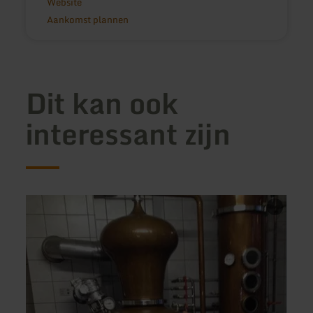
Website
Aankomst plannen
Dit kan ook
interessant zijn
meer
meer
informatie
inform
over:
over:
Hofcafé
Steak
Heyenhof
Hazie