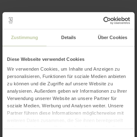
Meer informatie
Zustimmung
Details
Über Cookies
Openingstijden
Diese Webseite verwendet Cookies
Wir verwenden Cookies, um Inhalte und Anzeigen zu
Kenmerken / bijzonderheden
personalisieren, Funktionen für soziale Medien anbieten
zu können und die Zugriffe auf unsere Website zu
Categorieën
analysieren. Außerdem geben wir Informationen zu Ihrer
Verwendung unserer Website an unsere Partner für
Aantal zitplaatsen
soziale Medien, Werbung und Analysen weiter. Unsere
Partner führen diese Informationen möglicherweise mit
weiteren Daten zusammen, die Sie ihnen bereitgestellt
Impressies
haben oder die sie im Rahmen Ihrer Nutzung der Dienste
gesammelt haben.
Einwilligungsauswahl