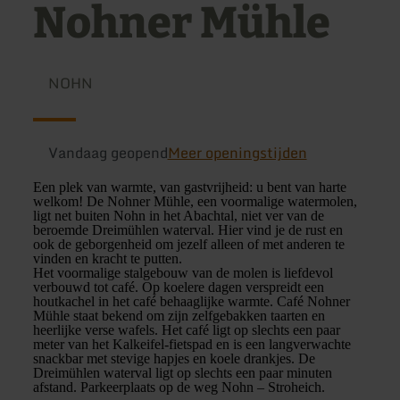
Nohner Mühle
NOHN
Vandaag geopend
Meer openingstijden
Een plek van warmte, van gastvrijheid: u bent van harte
welkom! De Nohner Mühle, een voormalige watermolen,
ligt net buiten Nohn in het Abachtal, niet ver van de
beroemde Dreimühlen waterval. Hier vind je de rust en
ook de geborgenheid om jezelf alleen of met anderen te
vinden en kracht te putten.
Het voormalige stalgebouw van de molen is liefdevol
verbouwd tot café. Op koelere dagen verspreidt een
houtkachel in het café behaaglijke warmte. Café Nohner
Mühle staat bekend om zijn zelfgebakken taarten en
heerlijke verse wafels. Het café ligt op slechts een paar
meter van het Kalkeifel-fietspad en is een langverwachte
snackbar met stevige hapjes en koele drankjes. De
Dreimühlen waterval ligt op slechts een paar minuten
afstand. Parkeerplaats op de weg Nohn – Stroheich.