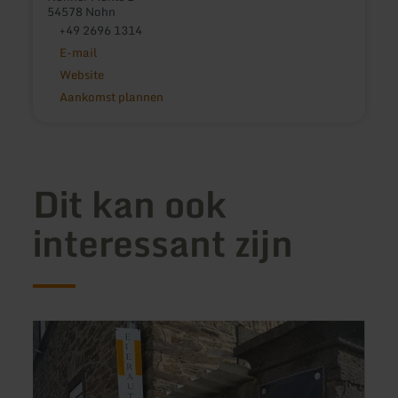
54578 Nohn
+49 2696 1314
E-mail
Website
Aankomst plannen
Dit kan ook
interessant zijn
meer
meer
informatie
inform
over:
over:
Eierkiste
Venng
Zur
Buch