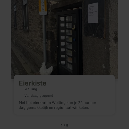
Eierkiste
Welling
Vandaag geopend
W
Met het eierkrat in Welling kun je 24 uur per
b
dag gemakkelijk en regionaal winkelen.
h
s
e
v
1
/
5