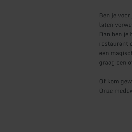
Ben je voor 
laten verw
Dan ben je b
restaurant o
een magisch
graag een o
Of kom gewo
Onze medewe