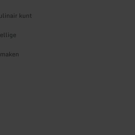
ulinair kunt
ellige
j maken