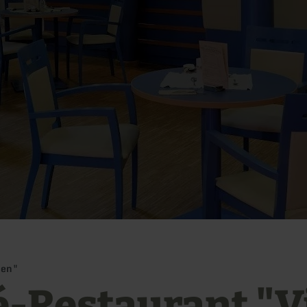
ten"
é-Restaurant "V