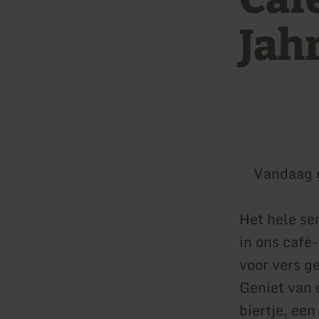
Jah
Vandaag 
Het hele se
in ons café-
voor vers g
Geniet van 
biertje, ee