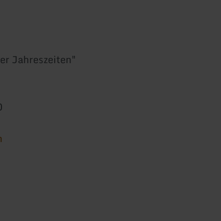
er Jahreszeiten"
0
n