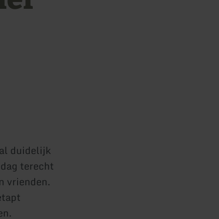
al duidelijk
 dag terecht
en vrienden.
etapt
en.