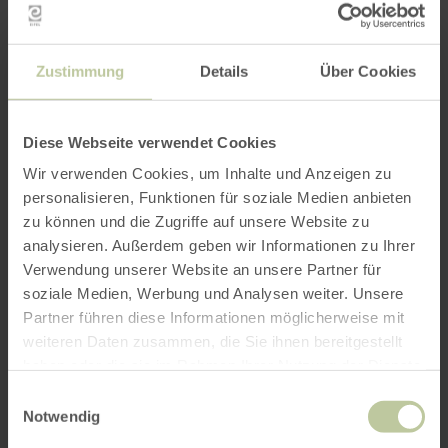
Meer informatie
Zustimmung
Details
Über Cookies
Diese Webseite verwendet Cookies
Openingstijden
Wir verwenden Cookies, um Inhalte und Anzeigen zu
personalisieren, Funktionen für soziale Medien anbieten
Kenmerken / bijzonderheden
zu können und die Zugriffe auf unsere Website zu
analysieren. Außerdem geben wir Informationen zu Ihrer
Categorieën
Verwendung unserer Website an unsere Partner für
soziale Medien, Werbung und Analysen weiter. Unsere
Partner führen diese Informationen möglicherweise mit
weiteren Daten zusammen, die Sie ihnen bereitgestellt
Impressies
haben oder die sie im Rahmen Ihrer Nutzung der Dienste
gesammelt haben.
Einwilligungsauswahl
Notwendig