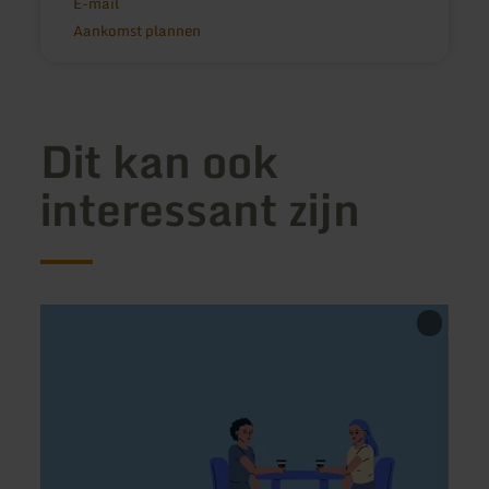
E-mail
Aankomst plannen
Dit kan ook
interessant zijn
meer
meer
informatie
inform
over:
over:
Café
Café
Land-
Herzs
Genuss