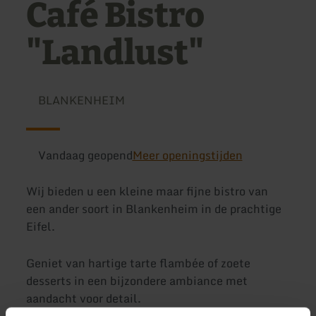
Café Bistro
"Landlust"
BLANKENHEIM
Vandaag geopend
Meer openingstijden
Wij bieden u een kleine maar fijne bistro van
een ander soort in Blankenheim in de prachtige
Eifel.
Geniet van hartige tarte flambée of zoete
desserts in een bijzondere ambiance met
aandacht voor detail.