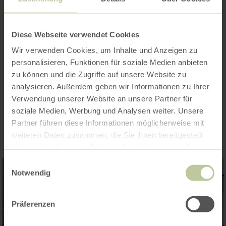
Openingstijden
Kenmerken / bijzonderheden
Diese Webseite verwendet Cookies
Wir verwenden Cookies, um Inhalte und Anzeigen zu
Categorieën
personalisieren, Funktionen für soziale Medien anbieten
zu können und die Zugriffe auf unsere Website zu
analysieren. Außerdem geben wir Informationen zu Ihrer
Verwendung unserer Website an unsere Partner für
Impressies
soziale Medien, Werbung und Analysen weiter. Unsere
Partner führen diese Informationen möglicherweise mit
weiteren Daten zusammen, die Sie ihnen bereitgestellt
haben oder die sie im Rahmen Ihrer Nutzung der Dienste
gesammelt haben.
Einwilligungsauswahl
Notwendig
Präferenzen