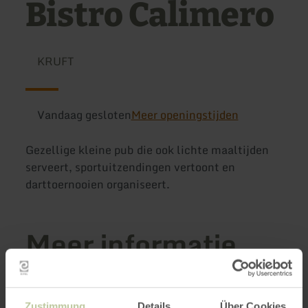
Bistro Calimero
KRUFT
Vandaag gesloten
Meer openingstijden
Gezellige kleine pub die ook lichte maaltijden
serveert, sportuitzendingen vertoont en
darttoernooien organiseert.
Meer informatie
Zustimmung
Details
Über Cookies