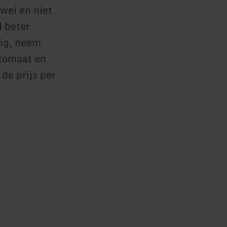
wei en niet
d beter
dig, neem
utomaat en
de prijs per