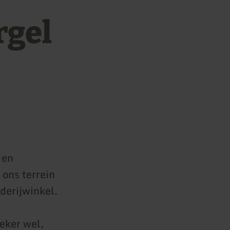
rgel
 en
ons terrein
derijwinkel.
eker wel,