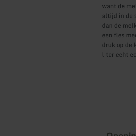
want de mel
altijd in d
dan de melk
een fles mee
druk op de k
liter echt ee
Openin