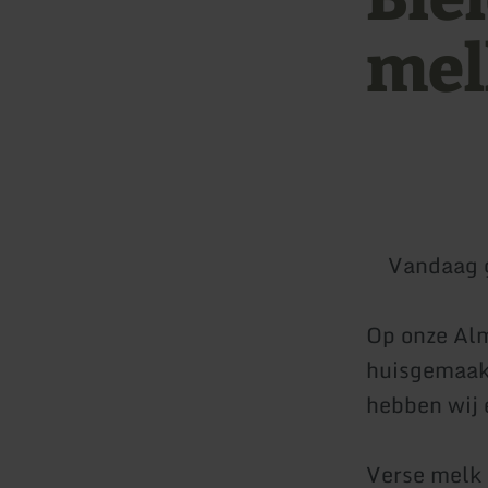
mel
Vandaag 
Op onze Alm 
huisgemaakt
hebben wij 
Verse melk 