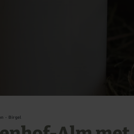
n - Birgel
lenhof-Alm met