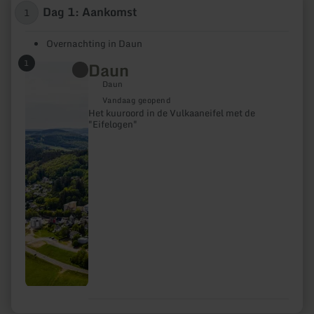
Dag 1: Aankomst
1
Overnachting in Daun
1
Daun
meer
informatie
Daun
over:
Daun
Vandaag geopend
Het kuuroord in de Vulkaaneifel met de
"Eifelogen"