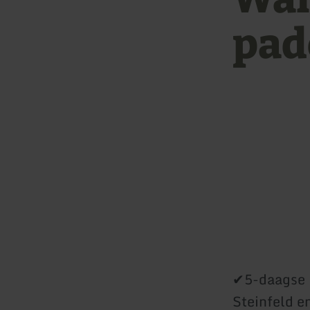
pad
✔5-daagse 
Steinfeld 