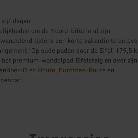
 vijf dagen
lijkheden om de Noord-Eifel in al zijn
wandelend tijdens een korte vakantie te beleve
angement ‘Op oude paden door de Eifel’ (79,5 k
er het premium-wandelpad
Eifelsteig en over zijn
en
Roer-Olef-Route
,
Burchten-Route
en
nnenpad.