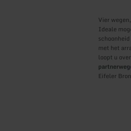
Vier wegen,
Ideale moge
schoonheid 
met het arr
loopt u ov
partnerweg
Eifeler Bro