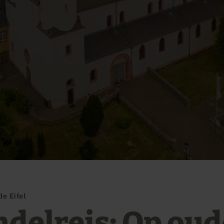
e Eifel
delreis: Op oud