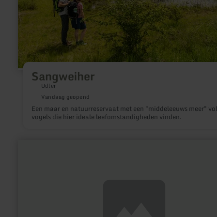
Sangweiher
Udler
Vandaag geopend
Een maar en natuurreservaat met een "middeleeuws meer" vo
vogels die hier ideale leefomstandigheden vinden.
meer
informatie
over:
REGIO
ORATIO