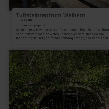
Tuffsteinzentrum Weibern
Weibern
Vandaag geopend
Als je meer wilt weten over tufsteen, kun je links in de "Weiber
Schaufenster" meer te weten komen over deze steen en zijn
toepassingen. Het pad rechts omhoog brengt je in slechts een
minuten ook naar de openluchttentoonstelling in de steenzage
waar onder andere een steenzaag en een kraan de
bewerkingsprocessen van tufsteen duidelijk illustreren.
meer
informatie
over:
Gerberhäuschen
Heidweiler