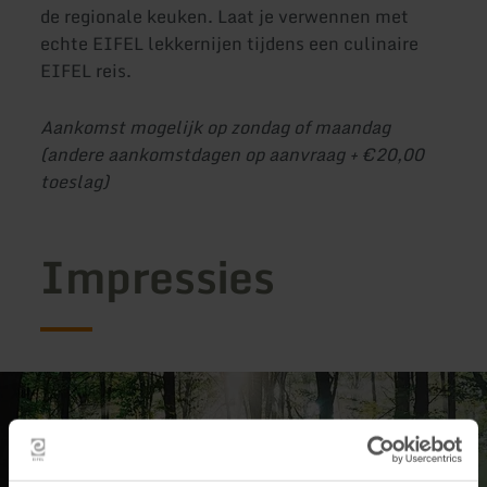
de regionale keuken. Laat je verwennen met
echte EIFEL lekkernijen tijdens een culinaire
EIFEL reis.
Aankomst mogelijk op zondag of maandag
(andere aankomstdagen op aanvraag + €20,00
toeslag)
Impressies