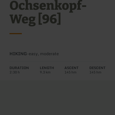
Ochsenkopf-
Weg [96]
Type
Difficulty:
HIKING
-
easy, moderate
of
tour:
DURATION
LENGTH
ASCENT
DESCENT
2:30 h
9.3 km
145 hm
145 hm