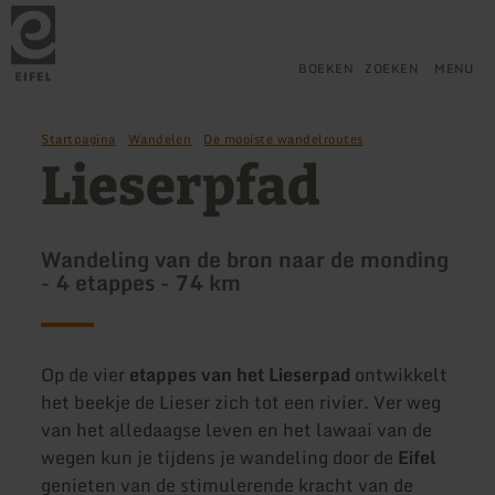
Terug
Ga naar de hoofdinhoud
Ga naar de zoekfunctie
Ga naar de hoofdnavigatie
Ga naar de voettekst
naar
de
startpagina
BOEKEN
ZOEKEN
MENU
Startpagina
Wandelen
De mooiste wandelroutes
Lieserpfad
Wandeling van de bron naar de monding
- 4 etappes - 74 km
Op de vier
etappes van het Lieserpad
ontwikkelt
het beekje de Lieser zich tot een rivier. Ver weg
van het alledaagse leven en het lawaai van de
wegen kun je tijdens je wandeling door de
Eifel
genieten van de stimulerende kracht van de