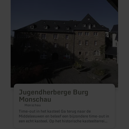
Jugendherberge
Hotel
Burg
Eifelp
Monschau
Jugendherberge Burg
Laat
Monschau
z
Monschau
s
w
Time-out in het kasteel Ga terug naar de
A
Middeleeuwen en beleef een bijzondere time-out in
n
een echt kasteel. Op het historische kasteelterrein
e
word je teruggevoerd naar de tijd van ridders en