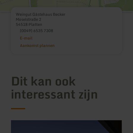
Weingut Gästehaus Becker
Moselstraße 2
54518 Platten
(0049) 6535 7308
E-mail
Aankomst plannen
Dit kan ook
interessant zijn
meer
meer
informatie
inform
over:
over: