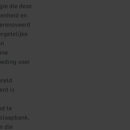
gie die deze
edenheid en
gerenoveerd
ergetelijke
an
ine
oeding voor
ereld
ent is
ed te
 slaapbank,
n die