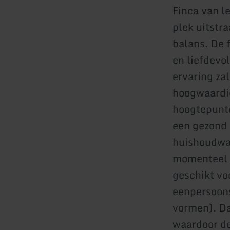
Finca van l
plek uitstra
balans. De 
en liefdevol
ervaring za
hoogwaardig
hoogtepunte
een gezond 
huishoudwat
momenteel t
geschikt vo
eenpersoon
vormen). Da
waardoor de