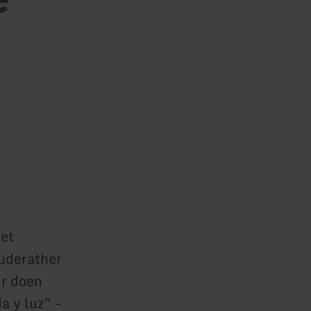
het
Auderather
ir doen
a y luz” –