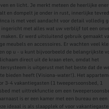
even en licht. Je merkt meteen de heerlijke ener
alt en dompelt je onder in rust, innerlijke tevr
finca is met veel aandacht voor detail volledig 
 ingericht met alles wat uw verblijf tot een onv
l maken. Er werd uitsluitend gebruik gemaakt v
e meubels en accessoires. Er wachten veel kle
n op u - u kunt bijvoorbeeld de belangrijkste v
lichaam direct uit de kraan eten, omdat het
ersysteem is uitgerust met het beste dat de w
e bieden heeft (Visiona-water!). Het appartem
or 3-4 vakantiegasten (1 tweepersoonsbed, 1
sbed met uittrekfunctie om een tweepersoonsb
arnaast is er een kamer met een bureau en een
ze ideaal is als slaapplek of voor vakantiegaste