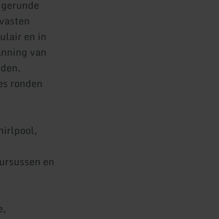
 gerunde
 vasten
lair en in
anning van
rden.
es ronden
irlpool,
ursussen en
e,