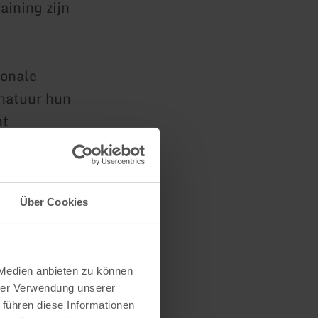
aining zijn
ionale
 natuur hun
nt
tische en
Über Cookies
 Medien anbieten zu können
hrer Verwendung unserer
 führen diese Informationen