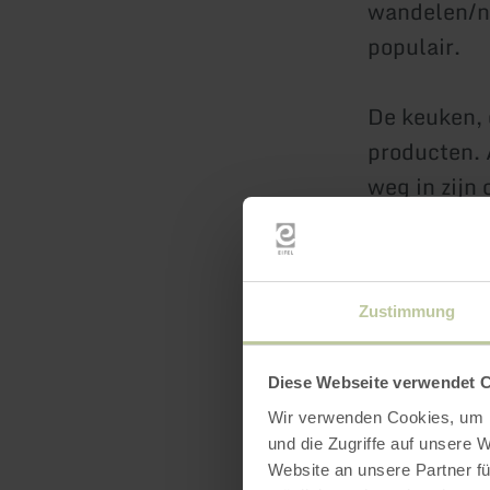
wandelen/no
populair.
De keuken, 
producten. 
weg in zijn 
"Steffelber
vegetarisch
Zustimmung
meer inf
Diese Webseite verwendet 
Wir verwenden Cookies, um I
und die Zugriffe auf unsere 
Website an unsere Partner fü