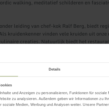
rdic walking, meditatief schilderen en fasciatr
onder leiding van chef-kok Ralf Berg, biedt reg
Als kruidenkenner vinden vele kruiden uit onze
culinaire creaties. Natuurlijk biedt het restaura
g" ook gluten- en lactosevrije, alsmede veganis
e gerechten.
Details
ormatie
Cookies
nhalte und Anzeigen zu personalisieren, Funktionen für soziale
Website zu analysieren. Außerdem geben wir Informationen zu I
r soziale Medien, Werbung und Analysen weiter. Unsere Partner