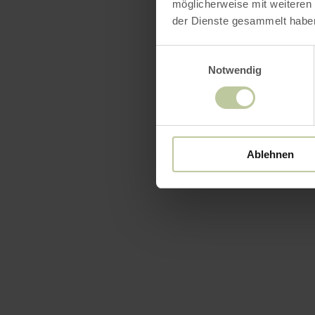
möglicherweise mit weiteren
der Dienste gesammelt habe
Einwilligungsauswahl
Notwendig
Uitrus
Ablehnen
Zegels 