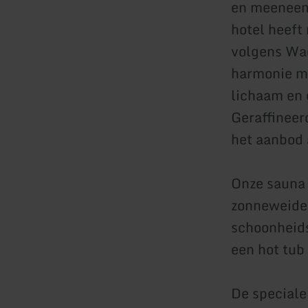
en meeneemt
hotel heeft
volgens Wac
harmonie me
lichaam en 
Geraffineer
het aanbod 
Onze sauna 
zonneweide
schoonheids
een hot tub
De speciale