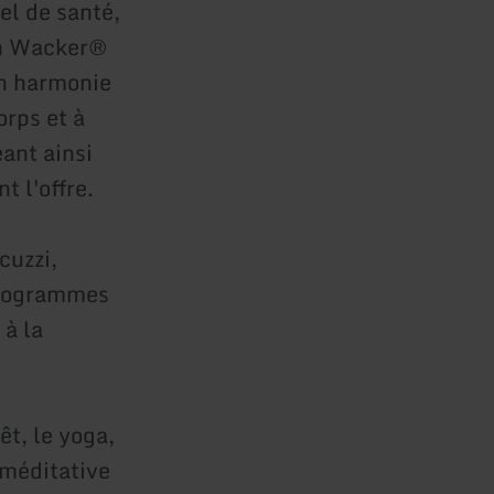
el de santé,
lon Wacker®
en harmonie
orps et à
eant ainsi
t l'offre.
cuzzi,
 programmes
 à la
t, le yoga,
 méditative