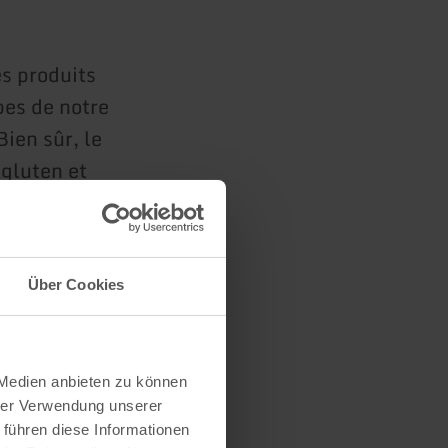
es produits
bes de notre
ien sûr, le
gluten et
s.
Über Cookies
 Medien anbieten zu können
s
hrer Verwendung unserer
 führen diese Informationen