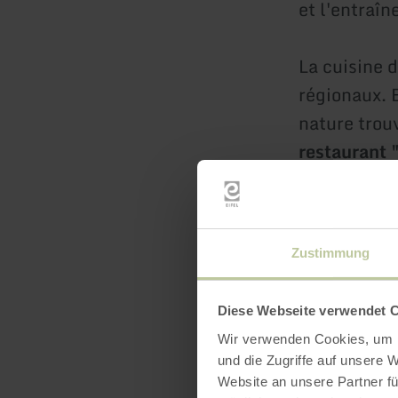
et l'entraî
La cuisine d
régionaux. 
nature trouv
restaurant 
sans lactos
en savoir
Zustimmung
Diese Webseite verwendet 
Wir verwenden Cookies, um I
und die Zugriffe auf unsere 
Website an unsere Partner fü