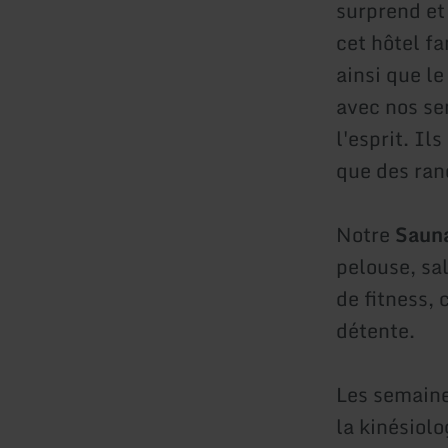
surprend et
cet hôtel fa
ainsi que l
avec nos sem
l'esprit. Il
que des ran
Notre
Sauna
pelouse, sa
de fitness, 
détente.
Les semaine
la kinésiol