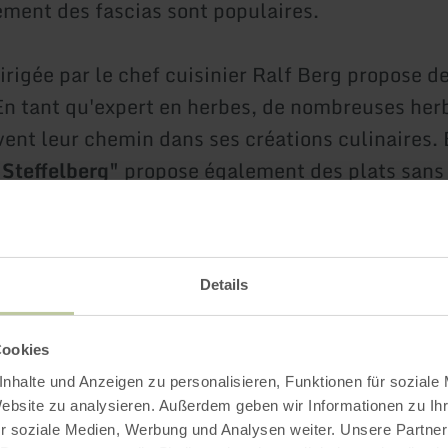
nement des fascias sont populaires.
irigée par le chef cuisinier Ralf Berg propose d
En tant qu'expert en herbes, de nombreuses her
ent leur chemin dans ses créations culinaires. B
"Steffelberg"
propose également des plats sans 
e ainsi que des options véganes et végétarienne
 plus
Details
Cookies
nhalte und Anzeigen zu personalisieren, Funktionen für soziale
Plus d'information
Website zu analysieren. Außerdem geben wir Informationen zu I
r soziale Medien, Werbung und Analysen weiter. Unsere Partner