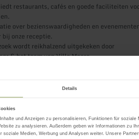
iedt restaurants, cafés en goede faciliteiten vo
en.
atie over bezienswaardigheden en evenementen
 bij onze receptie.
oek wordt reikhalzend uitgekeken door
Iser & het team van Villa Maare
ormatie
Details
Cookies
Meer informatie
nhalte und Anzeigen zu personalisieren, Funktionen für soziale
Website zu analysieren. Außerdem geben wir Informationen zu I
r soziale Medien, Werbung und Analysen weiter. Unsere Partner