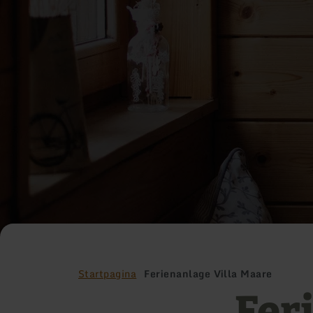
Startpagina
Ferienanlage Villa Maare
Fer