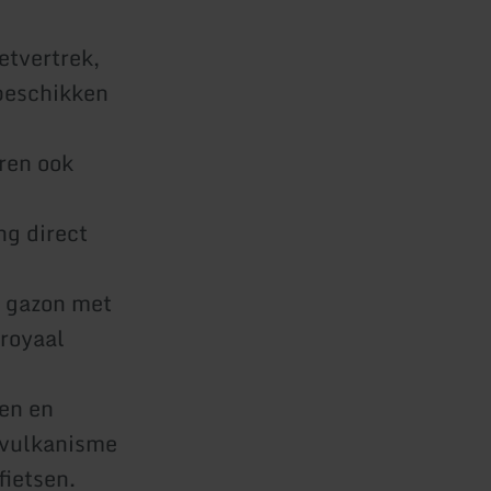
etvertrek,
 beschikken
ren ook
ng direct
n gazon met
 royaal
en en
 vulkanisme
fietsen.