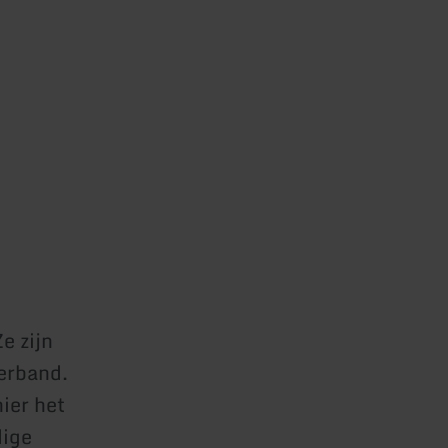
e zijn
erband.
ier het
dige