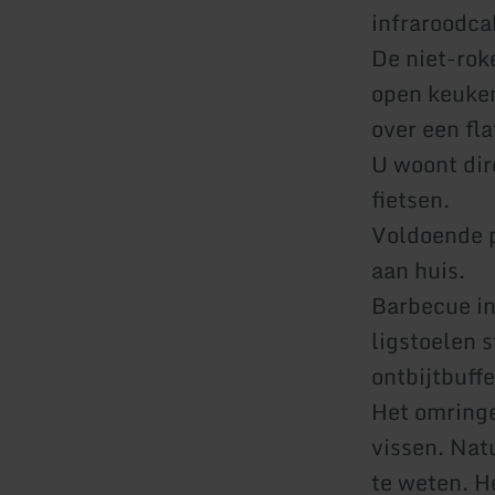
infraroodca
De niet-rok
open keuken
over een fla
U woont dir
fietsen.
Voldoende p
aan huis.
Barbecue in
ligstoelen s
ontbijtbuff
Het omringe
vissen. Nat
te weten. H