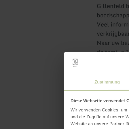
Gillenfeld b
boodschapp
Veel inform
verkrijgbaar
Naar uw bez
de familie 
meer inf
Zustimmung
Diese Webseite verwendet 
Wir verwenden Cookies, um I
und die Zugriffe auf unsere 
Website an unsere Partner fü