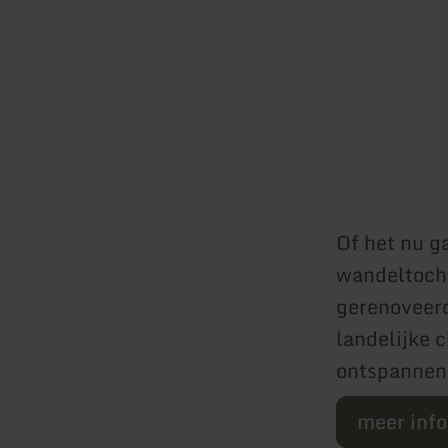
Of het nu g
wandeltocht
gerenoveerd
landelijke 
ontspannen 
meer inf