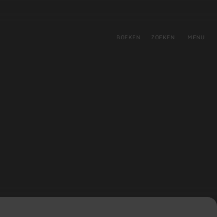
tie
BOEKEN
ZOEKEN
MENU