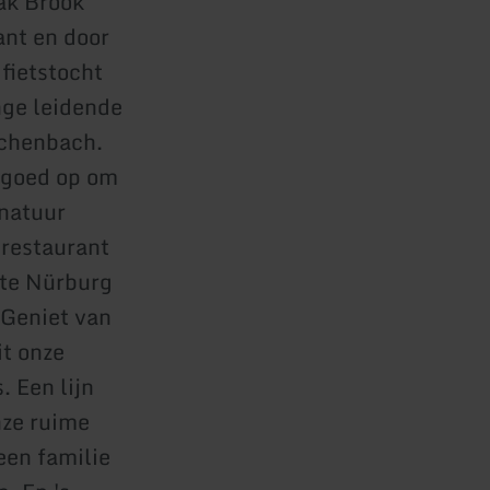
ak Brook
ant en door
 fietstocht
nge leidende
ichenbach.
 goed op om
 natuur
 restaurant
 te Nürburg
 Geniet van
t onze
. Een lijn
nze ruime
een familie