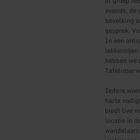
of groep fe
avonds, de 
bevolking aa
gesprek. Vo
In een onts
lekkernijen 
hebben we o
Tafelreserv
Iedere woen
harte nodigt
biedt live 
locatie in 
wandelaars,