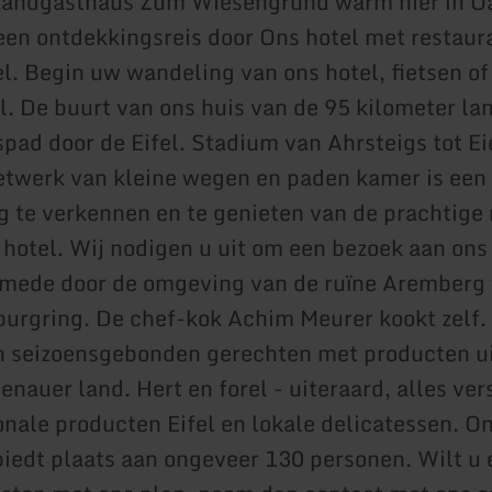
 Landgasthaus Zum Wiesengrund warm hier in O
en ontdekkingsreis door Ons hotel met restaur
el. Begin uw wandeling van ons hotel, fietsen of
el. De buurt van ons huis van de 95 kilometer la
tspad door de Eifel. Stadium van Ahrsteigs tot E
etwerk van kleine wegen en paden kamer is een
 te verkennen en te genieten van de prachtige
hotel. Wij nodigen u uit om een bezoek aan ons
smede door de omgeving van de ruïne Aremberg
urgring. De chef-kok Achim Meurer kookt zelf.
n seizoensgebonden gerechten met producten ui
enauer land. Hert en forel - uiteraard, alles vers
onale producten Eifel en lokale delicatessen. O
biedt plaats aan ongeveer 130 personen. Wilt u 