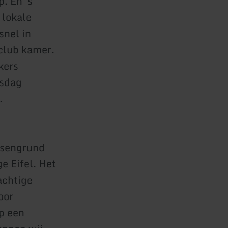
. En 's
 lokale
snel in
 club kamer.
kers
nsdag
.
esengrund
e Eifel. Het
achtige
oor
p een