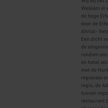
Wij bij het
Welkom in e
de hoge Eif
door de Eif
Ahrtal- fie
Een dicht n
de omgeving
rondom ons 
en hotel al
met de Nurb
regionale e
regio, de Ad
tussen regi
restaurant 