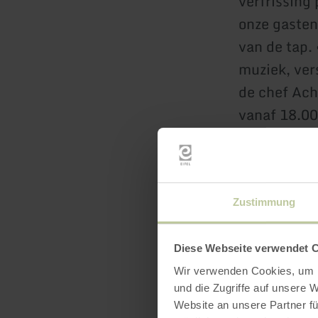
verfrissing
onze gasten 
van de tap.
muziek, ver
de chef Ach
vanaf 18.00
strekt! Ook
vrijdag U zu
vers uit de
half septem
Zustimmung
Voor specia
zijn best. 
Diese Webseite verwendet 
wilde zwijn
Wir verwenden Cookies, um I
und die Zugriffe auf unsere 
meer inf
Website an unsere Partner fü