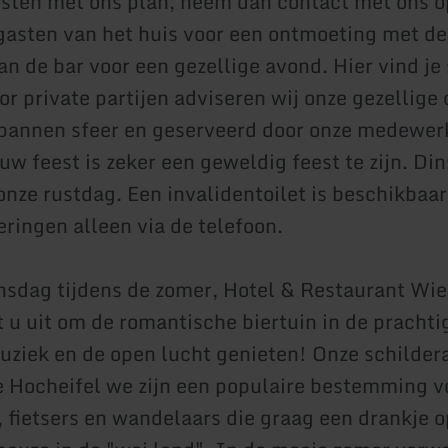
esten met ons plan, neem dan contact met ons op
gasten van het huis voor een ontmoeting met de
n de bar voor een gezellige avond. Hier vind je 
or private partijen adviseren wij onze gezellige
pannen sfeer en geserveerd door onze medewer
uw feest is zeker een geweldig feest te zijn. Di
nze rustdag. Een invalidentoilet is beschikbaar
eringen alleen via de telefoon.
sdag tijdens de zomer, Hotel & Restaurant Wi
 u uit om de romantische biertuin in de prachtig
muziek en de open lucht genieten! Onze schilder
de Hocheifel we zijn een populaire bestemming v
 fietsers en wandelaars die graag een drankje o