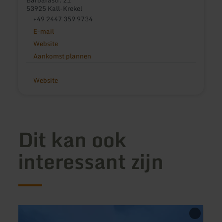
53925 Kall-Krekel
+49 2447 359 9734
E-mail
Website
Aankomst plannen
Website
Dit kan ook
interessant zijn
meer
meer
informatie
inform