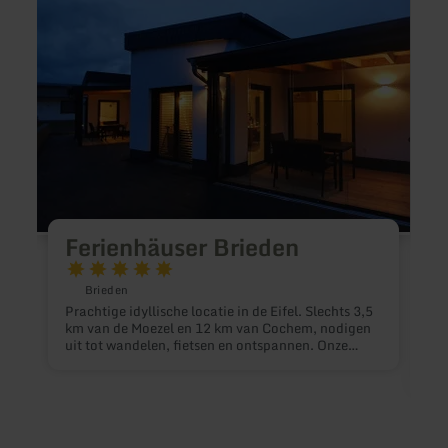
over:
over:
Ferienhäuser
Schul
Brieden
Krone
Ferienhäuser Brieden
Brieden
Prachtige idyllische locatie in de Eifel. Slechts 3,5
km van de Moezel en 12 km van Cochem, nodigen
uit tot wandelen, fietsen en ontspannen. Onze
vakantiewoningen zijn modern ingericht met
vloerverwarming, ramen van vloer tot plafond,
ruime badkamer met inloopdouche en een
infrarood warmtecabine.
W